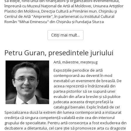
sa ediţie, fiind unul din finanţatorii şi organizatorii evenimentului,
împreună cu Muzeul Naţional de Artă al Moldovei, Uniunea Artiştilor
Plastici din Moldova, Direcţia Cultură a Primăriei mun. Chişinău şi
Centrul de Artă "Amprente", în parteneriat cu Institutul Cultural
Român "Mihai Eminescu" din Chișinău și Fundaţia Sturza
Citiți mai mult...
Petru Guran, presedintele juriului
Artă, măiestrie, meșteșug
Expozițiile periodice de artă
contemporană au devenit în mod
inevitabil un eveniment de breaslă. De
aceea reprezintă o îndrăzneală din
partea pictorilor să se supună unei
evaluări din afara breslei și să publice
judecata aceasta drept prefață la
catalogul bienalei. Explic îndată de ce!
Specializarea dusă la extrem din lumea contemporană a instaurat
credința că singura competență valabilă este cea din interiorul
grupului de specialitate. Pentru artă consecința a fost excluderea din
dezbatere a diletantului, cel care știe să promoveze arta cu dragoste