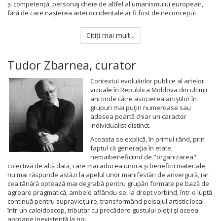
și competență, personaj cheie de altfel al umanismului european,
fără de care nașterea artei occidentale ar fi fost de neconceput.
Citiți mai mult...
Tudor Zbarnea, curator
Contextul evoluărilor publice al artelor
vizuale în Republica Moldova din ultimii
ani tinde către asocierea artiştilor în
grupuri mai puţin numeroase sau
adesea poartă chiar un caracter
individualist distinct.
Aceasta se explică, în primul rând, prin
faptul că generaţia în etate,
nemaibeneficiind de "organizarea"
colectivă de altă dată, care mai aducea unora şi beneficii materiale,
nu mai răspunde astăzi la apelul unor manifestări de anvergură, iar
cea tânără optează mai degrabă pentru grupări formate pe bază de
agreare pragmatică, ambele aflându-se, la drept vorbind, într-o luptă
continuă pentru supravieţuire, transformând peisajul artistic local
într-un caleidoscop, tributar cu precădere gustului pieţii şi aceea
aproape inexistentă la noi.